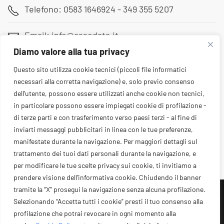
Telefono: 0583 1646924 - 349 355 5207
Email: info@assodata.it
Diamo valore alla tua privacy
Sede: Via Pietro Paolini 180, Lucca (LU)
Questo sito utilizza cookie tecnici (piccoli file informatici
necessari alla corretta navigazione) e, solo previo consenso
dell’utente, possono essere utilizzati anche cookie non tecnici,
in particolare possono essere impiegati cookie di profilazione -
di terze parti e con trasferimento verso paesi terzi - al fine di
inviarti messaggi pubblicitari in linea con le tue preferenze,
manifestate durante la navigazione. Per maggiori dettagli sul
trattamento dei tuoi dati personali durante la navigazione, e
per modificare le tue scelte privacy sui cookie, ti invitiamo a
prendere visione dell’informativa cookie. Chiudendo il banner
tramite la “X” prosegui la navigazione senza alcuna profilazione.
Assodata © 2026 - CODICE FISCALE: 92066640464 -
Selezionando “Accetta tutti i cookie” presti il tuo consenso alla
PARTITA IVA: 02537200467 -
Privacy Policy
-
Cookie
profilazione che potrai revocare in ogni momento alla