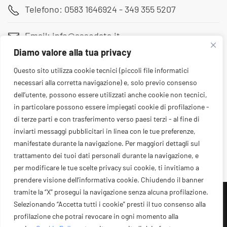
Telefono: 0583 1646924 - 349 355 5207
Email: info@assodata.it
Diamo valore alla tua privacy
Sede: Via Pietro Paolini 180, Lucca (LU)
Questo sito utilizza cookie tecnici (piccoli file informatici
necessari alla corretta navigazione) e, solo previo consenso
dell’utente, possono essere utilizzati anche cookie non tecnici,
in particolare possono essere impiegati cookie di profilazione -
di terze parti e con trasferimento verso paesi terzi - al fine di
inviarti messaggi pubblicitari in linea con le tue preferenze,
manifestate durante la navigazione. Per maggiori dettagli sul
trattamento dei tuoi dati personali durante la navigazione, e
per modificare le tue scelte privacy sui cookie, ti invitiamo a
prendere visione dell’informativa cookie. Chiudendo il banner
tramite la “X” prosegui la navigazione senza alcuna profilazione.
Assodata © 2026 - CODICE FISCALE: 92066640464 -
Selezionando “Accetta tutti i cookie” presti il tuo consenso alla
PARTITA IVA: 02537200467 -
Privacy Policy
-
Cookie
profilazione che potrai revocare in ogni momento alla