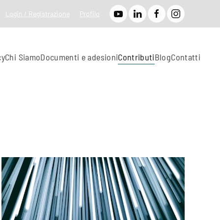
Login / Registrazione
Profilo
cy
Chi Siamo
Documenti e adesioni
Contributi
Blog
Contatti