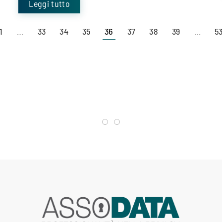
Leggi tutto
1
…
33
34
35
36
37
38
39
…
5