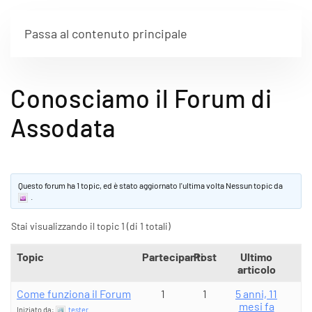
Passa al contenuto principale
Conosciamo il Forum di
Assodata
Questo forum ha 1 topic, ed è stato aggiornato l'ultima volta Nessun topic da
.
Stai visualizzando il topic 1 (di 1 totali)
Topic
Partecipanti
Post
Ultimo
articolo
Come funziona il Forum
1
1
5 anni, 11
mesi fa
Iniziato da:
tester