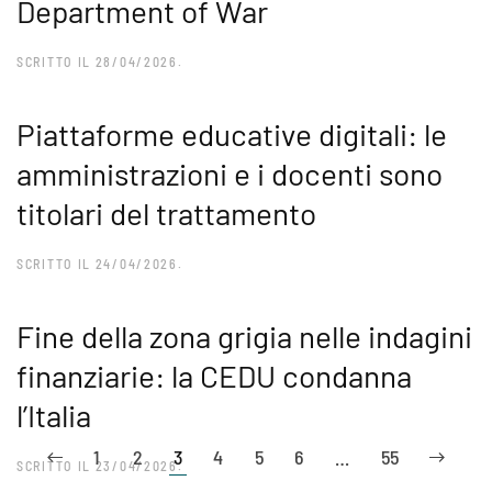
Department of War
SCRITTO IL
28/04/2026
.
Piattaforme educative digitali: le
amministrazioni e i docenti sono
titolari del trattamento
SCRITTO IL
24/04/2026
.
Fine della zona grigia nelle indagini
finanziarie: la CEDU condanna
l’Italia
1
2
3
4
5
6
…
55
SCRITTO IL
23/04/2026
.