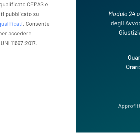
 qualificato CEPAS e
Modulo 24 o
ati pubblicato su
degli Avvoc
ualificati
. Consente
Giustizi
 per accedere
 UNI 11697:2017.
Qua
Orari
Approfit