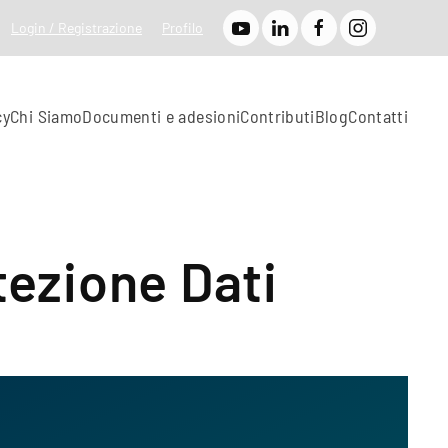
Login / Registrazione
Profilo
cy
Chi Siamo
Documenti e adesioni
Contributi
Blog
Contatti
ezione Dati