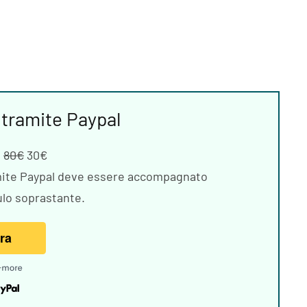
tramite Paypal
e
80€
30€
mite Paypal deve essere accompagnato
ulo soprastante.