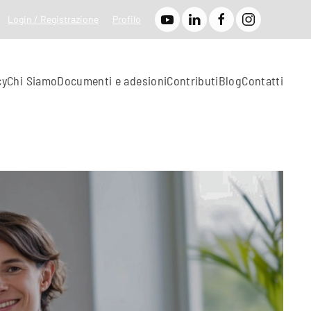
Login / Registrazione
Profilo
cy
Chi Siamo
Documenti e adesioni
Contributi
Blog
Contatti