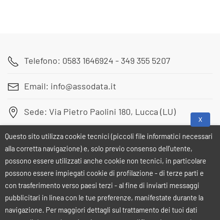
Read more
Telefono: 0583 1646924 - 349 355 5207
Email: info@assodata.it
Sede: Via Pietro Paolini 180, Lucca (LU)
X
Questo sito utilizza cookie tecnici (piccoli file informatici necessari
alla corretta navigazione) e, solo previo consenso dell’utente,
possono essere utilizzati anche cookie non tecnici, in particolare
possono essere impiegati cookie di profilazione - di terze parti e
con trasferimento verso paesi terzi - al fine di inviarti messaggi
pubblicitari in linea con le tue preferenze, manifestate durante la
navigazione. Per maggiori dettagli sul trattamento dei tuoi dati